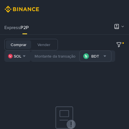
Express
P2P
Comprar
Vender
SOL
BDT