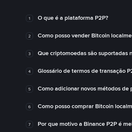
O que é a plataforma P2P?
1
Como posso vender Bitcoin localme
2
Que criptomoedas são suportadas n
3
Glossário de termos de transação P
4
Como adicionar novos métodos de
5
Como posso comprar Bitcoin local
6
Por que motivo a Binance P2P é me
7