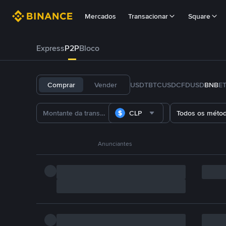
Mercados
Transacionar
Square
Express
P2P
Bloco
Comprar
Vender
USDT
BTC
USDC
FDUSD
BNB
E
CLP
Todos os méto
Anunciantes