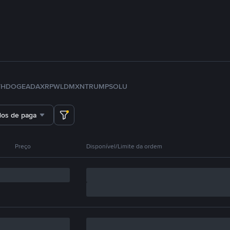
TH
DOGE
ADA
XRP
WLD
MXN
TRUMP
SOL
U
dos de pagamento
Preço
Disponível/Limite da ordem