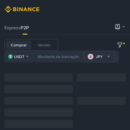
Express
P2P
Comprar
Vender
USDT
JPY