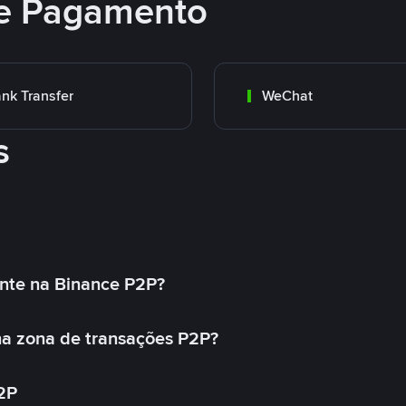
e Pagamento
nk Transfer
WeChat
s
nte na Binance P2P?
a zona de transações P2P?
2P