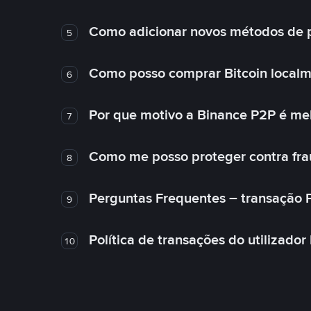
Como adicionar novos métodos de
5
Como posso comprar Bitcoin local
6
Por que motivo a Binance P2P é me
7
Como me posso proteger contra fra
8
Perguntas Frequentes – transação 
9
Política de transações do utilizador
10