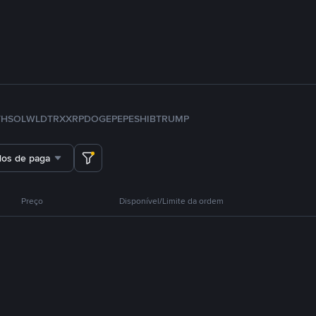
TH
SOL
WLD
TRX
XRP
DOGE
PEPE
SHIB
TRUMP
dos de pagamento
Preço
Disponível/Limite da ordem