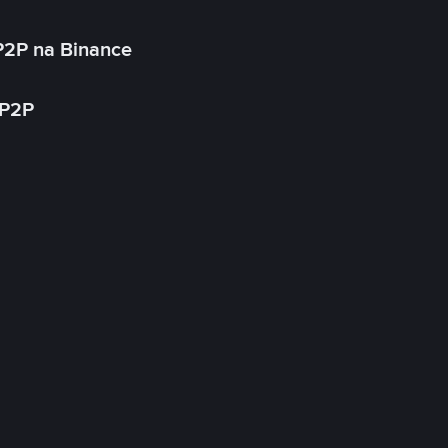
P2P na Binance
 P2P