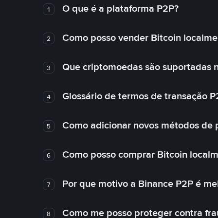
O que é a plataforma P2P?
1
Como posso vender Bitcoin localme
2
Que criptomoedas são suportadas n
3
Glossário de termos de transação P
4
Como adicionar novos métodos de
5
Como posso comprar Bitcoin local
6
Por que motivo a Binance P2P é me
7
Como me posso proteger contra fra
8