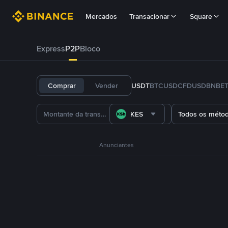
Mercados
Transacionar
Square
Express
P2P
Bloco
Comprar
Vender
USDT
BTC
USDC
FDUSD
BNB
E
KES
Todos os méto
Anunciantes