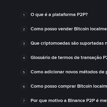
O que é a plataforma P2P?
1
Como posso vender Bitcoin localme
2
Que criptomoedas são suportadas n
3
Glossário de termos de transação P
4
Como adicionar novos métodos de
5
Como posso comprar Bitcoin local
6
Por que motivo a Binance P2P é me
7