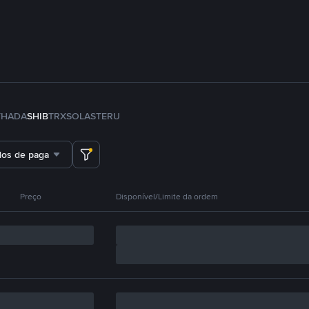
TH
ADA
SHIB
TRX
SOL
ASTER
U
dos de pagamento
Preço
Disponível/Limite da ordem