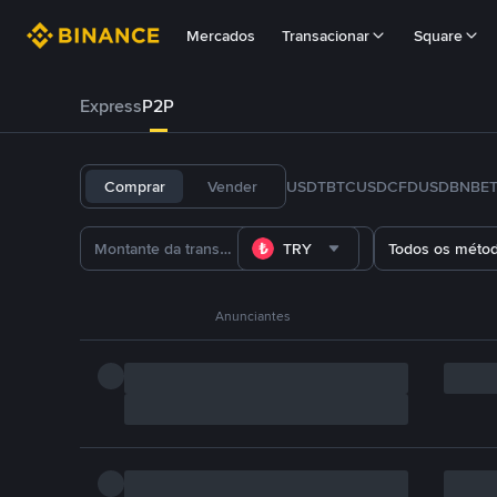
Mercados
Transacionar
Square
Express
P2P
Comprar
Vender
USDT
BTC
USDC
FDUSD
BNB
E
TRY
Todos os méto
Anunciantes