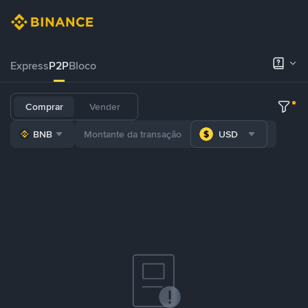
Express
P2P
Bloco
Comprar
Vender
BNB
USD