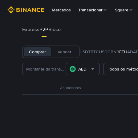
Mercados
Transacionar
Square
Express
P2P
Bloco
Comprar
Vender
USDT
BTC
USDC
BNB
ETH
ADA
AED
Todos os méto
Anunciantes