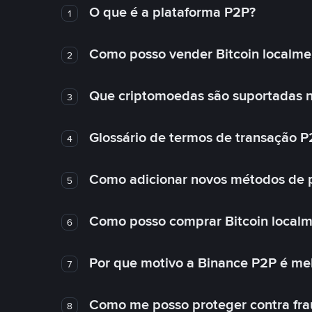
O que é a plataforma P2P?
1
Como posso vender Bitcoin localme
2
Que criptomoedas são suportadas n
3
Glossário de termos de transação P
4
Como adicionar novos métodos de
5
Como posso comprar Bitcoin local
6
Por que motivo a Binance P2P é me
7
Como me posso proteger contra fra
8