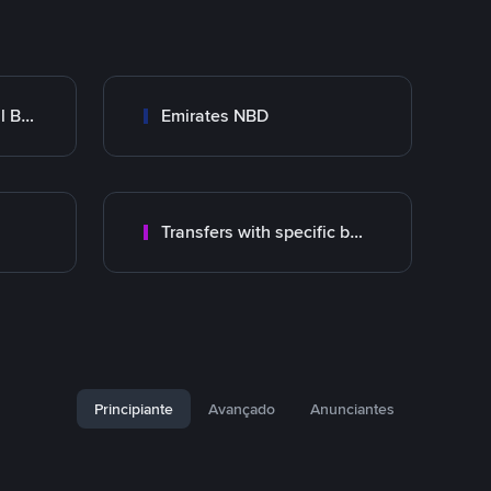
Abu Dhabi Commercial Bank ADCB
Emirates NBD
Transfers with specific bank
Principiante
Avançado
Anunciantes