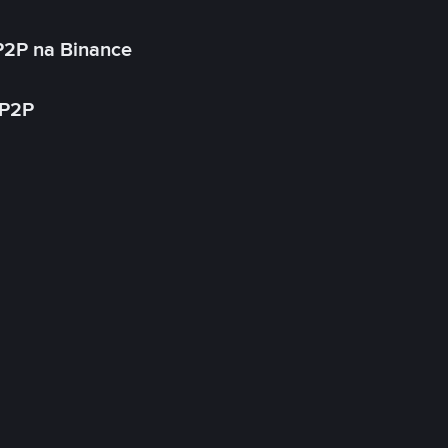
P2P na Binance
 P2P