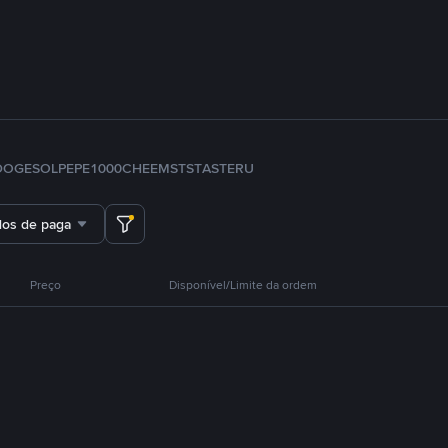
DOGE
SOL
PEPE
1000CHEEMS
TST
ASTER
U
dos de pagamento
Preço
Disponível/Limite da ordem