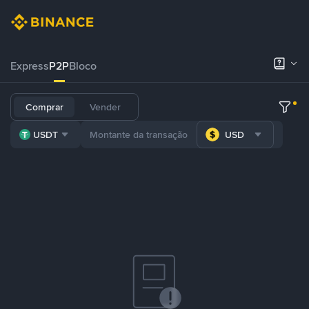
Express
P2P
Bloco
Comprar
Vender
USDT
USD