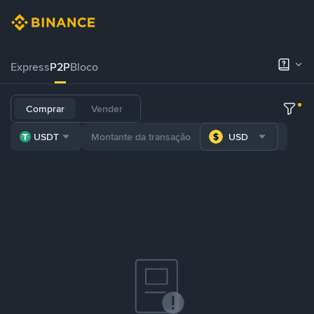
Express
P2P
Bloco
Comprar
Vender
USDT
USD