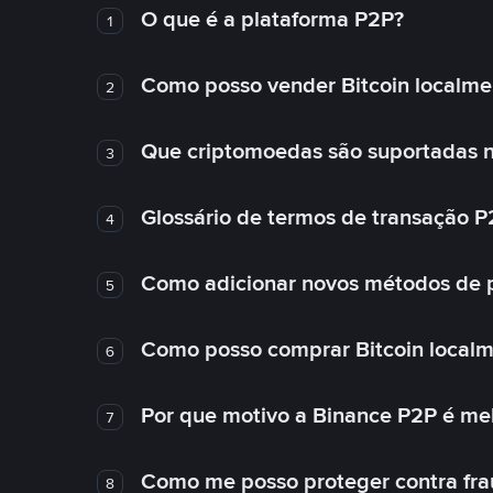
O que é a plataforma P2P?
1
Como posso vender Bitcoin localme
2
Que criptomoedas são suportadas n
3
Glossário de termos de transação P
4
Como adicionar novos métodos de
5
Como posso comprar Bitcoin local
6
Por que motivo a Binance P2P é me
7
Como me posso proteger contra fra
8