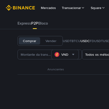
Mercados
Transacionar
Square
Express
P2P
Bloco
Comprar
Vender
USDT
BTC
U
USDC
FDUSD
TUS
VND
Todos os méto
Anunciantes