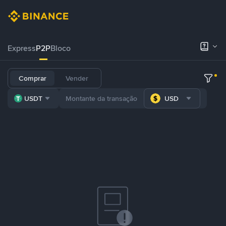
Express
P2P
Bloco
Comprar
Vender
USDT
USD