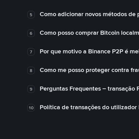
Como adicionar novos métodos de
5
Como posso comprar Bitcoin local
6
Por que motivo a Binance P2P é me
7
Como me posso proteger contra fra
8
Perguntas Frequentes – transação 
9
Política de transações do utilizador
10