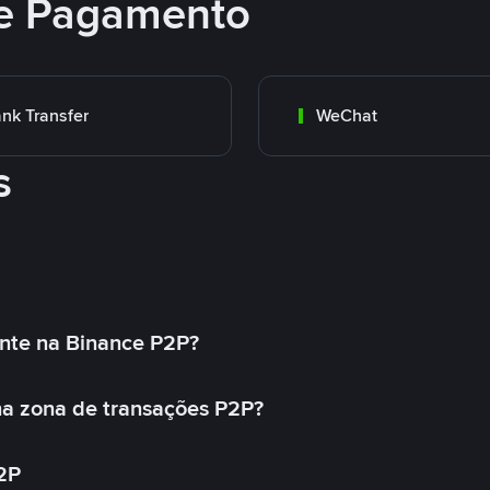
e Pagamento
nk Transfer
WeChat
s
nte na Binance P2P?
a zona de transações P2P?
2P