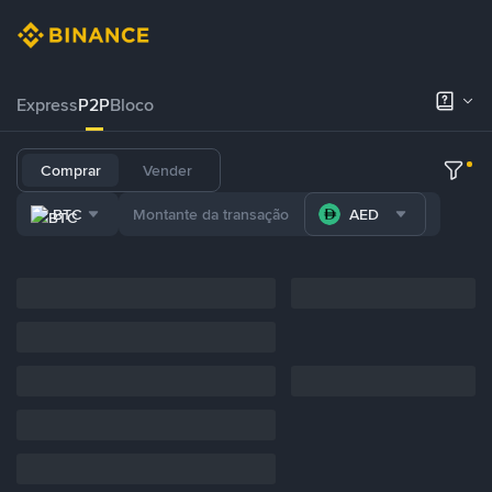
Express
P2P
Bloco
Comprar
Vender
BTC
AED