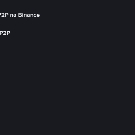
P2P na Binance
 P2P