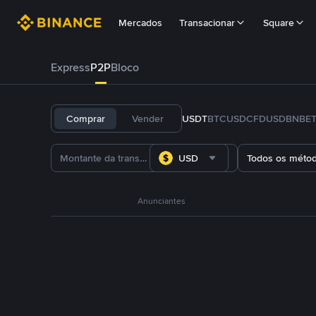
Mercados
Transacionar
Square
Express
P2P
Bloco
Comprar
Vender
USDT
BTC
USDC
FDUSD
BNB
E
USD
Todos os méto
Anunciantes