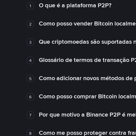
O que é a plataforma P2P?
1
Como posso vender Bitcoin localme
2
Que criptomoedas são suportadas n
3
Glossário de termos de transação P
4
Como adicionar novos métodos de
5
Como posso comprar Bitcoin local
6
Por que motivo a Binance P2P é me
7
Como me posso proteger contra fra
8