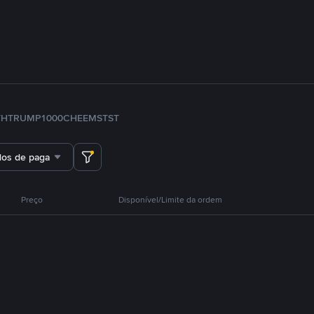
TH
TRUMP
1000CHEEMS
TST
dos de pagamento
Preço
Disponível/Limite da ordem