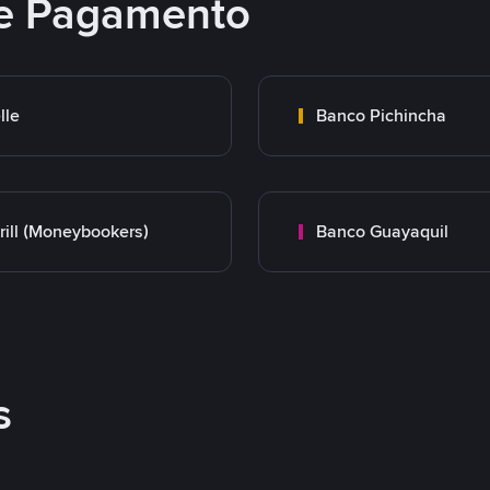
e Pagamento
lle
Banco Pichincha
rill (Moneybookers)
Banco Guayaquil
s