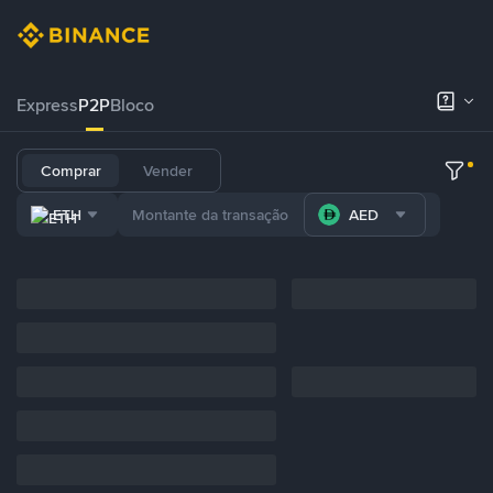
Express
P2P
Bloco
Comprar
Vender
ETH
AED