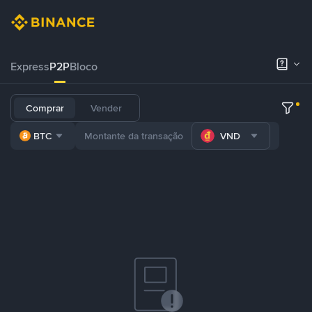
Express
P2P
Bloco
Comprar
Vender
BTC
VND