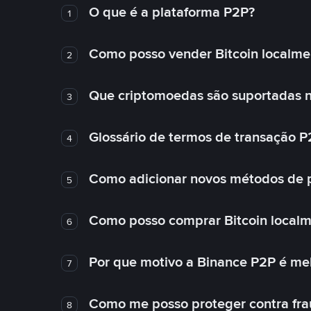
O que é a plataforma P2P?
1
Como posso vender Bitcoin localme
2
Que criptomoedas são suportadas n
3
Glossário de termos de transação P
4
Como adicionar novos métodos de
5
Como posso comprar Bitcoin local
6
Por que motivo a Binance P2P é me
7
Como me posso proteger contra fra
8