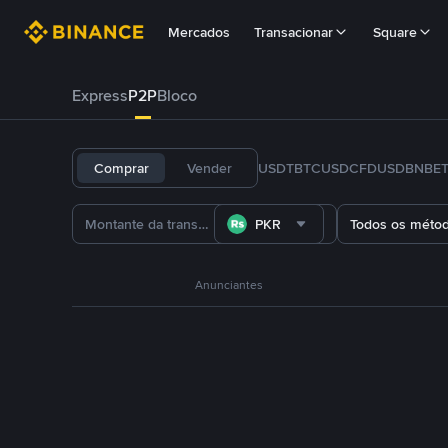
Mercados
Transacionar
Square
Express
P2P
Bloco
Comprar
Vender
USDT
BTC
USDC
FDUSD
BNB
E
PKR
Todos os méto
Anunciantes