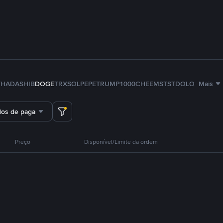
TH
ADA
SHIB
DOGE
TRX
SOL
PEPE
TRUMP
1000CHEEMS
TST
DOLO
Mais
dos de pagamento
Preço
Disponível/Limite da ordem