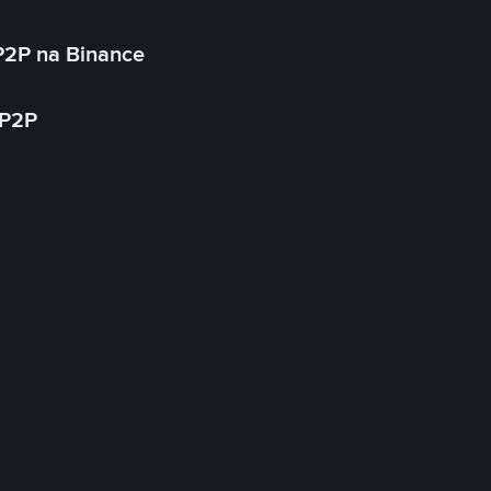
P2P na Binance
 P2P