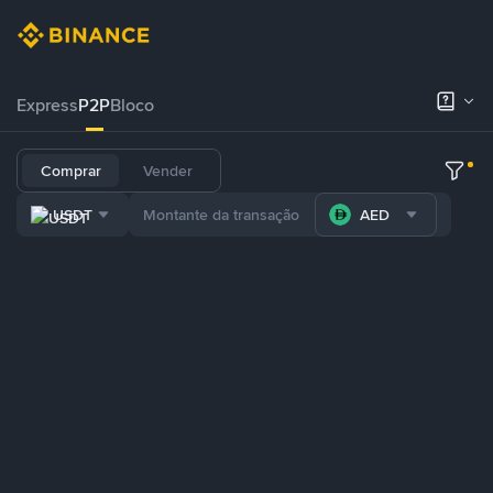
Express
P2P
Bloco
Comprar
Vender
USDT
AED