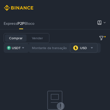
Express
P2P
Bloco
Comprar
Vender
USDT
USD