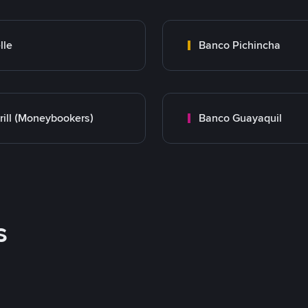
lle
Banco Pichincha
rill (Moneybookers)
Banco Guayaquil
s