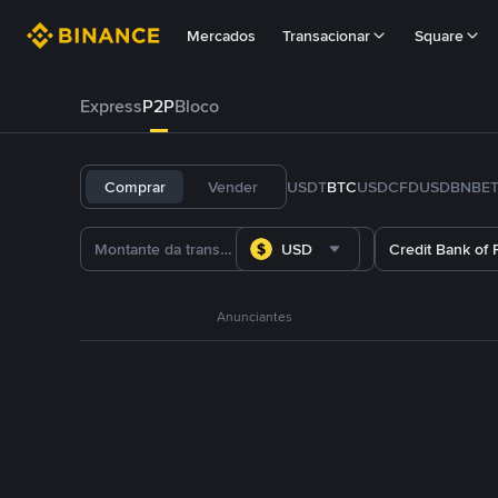
Mercados
Transacionar
Square
Express
P2P
Bloco
Comprar
Vender
USDT
BTC
USDC
FDUSD
BNB
E
USD
Credit Bank of 
Anunciantes