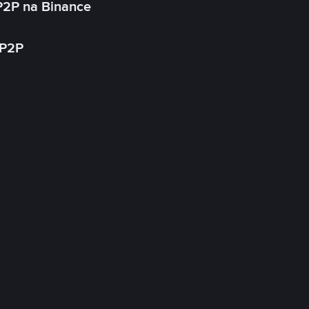
P2P na Binance
 P2P