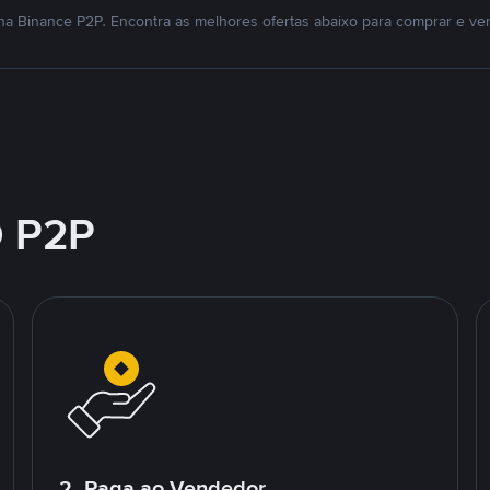
na Binance P2P. Encontra as melhores ofertas abaixo para comprar e ven
 P2P
2. Paga ao Vendedor