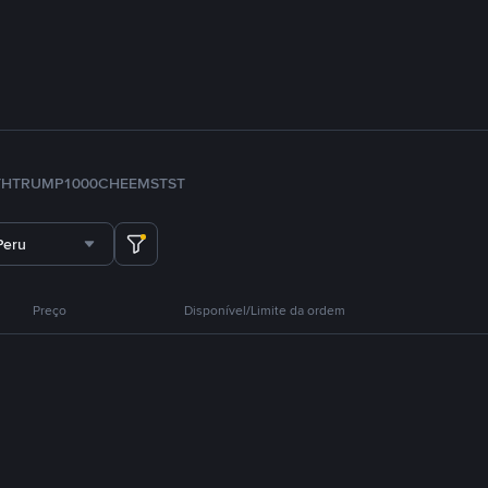
TH
TRUMP
1000CHEEMS
TST
Peru
Preço
Disponível/Limite da ordem