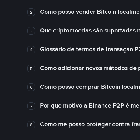
Como posso vender Bitcoin localme
2
Que criptomoedas são suportadas n
3
Glossário de termos de transação P
4
Como adicionar novos métodos de
5
Como posso comprar Bitcoin local
6
Por que motivo a Binance P2P é me
7
Como me posso proteger contra fra
8