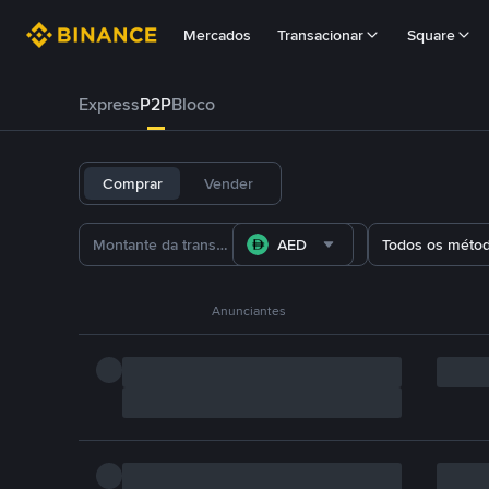
Mercados
Transacionar
Square
Express
P2P
Bloco
Comprar
Vender
AED
Todos os méto
Anunciantes