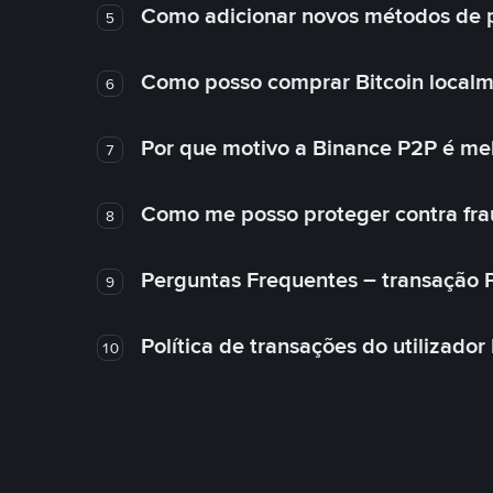
Como adicionar novos métodos de
5
Como posso comprar Bitcoin local
6
Por que motivo a Binance P2P é me
7
Como me posso proteger contra fra
8
Perguntas Frequentes – transação 
9
Política de transações do utilizador
10