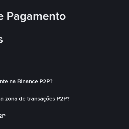
e Pagamento
s
nte na Binance P2P?
a zona de transações P2P?
2P