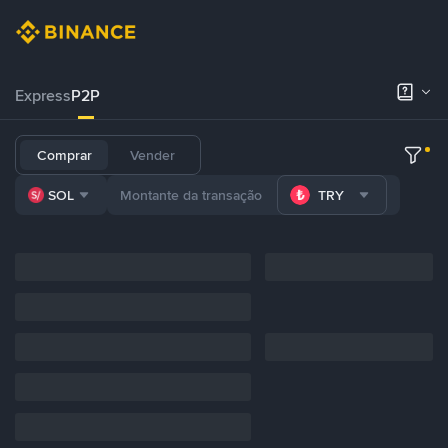
Express
P2P
Comprar
Vender
SOL
TRY