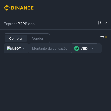
Express
P2P
Bloco
Comprar
Vender
USDT
AED