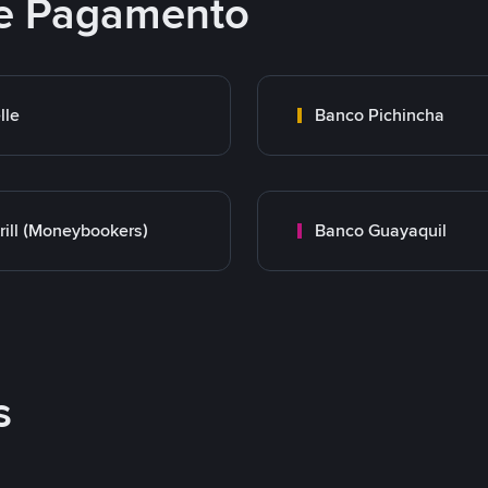
e Pagamento
lle
Banco Pichincha
rill (Moneybookers)
Banco Guayaquil
s