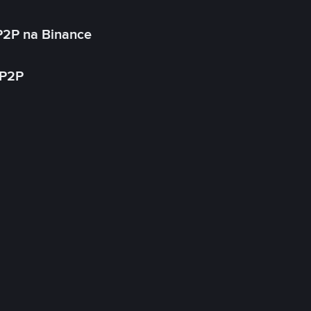
P2P na Binance
 P2P