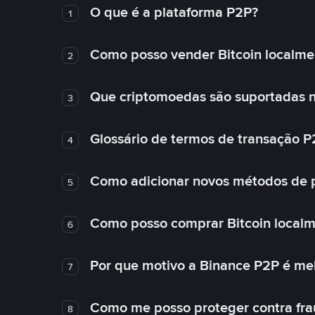
O que é a plataforma P2P?
1
Como posso vender Bitcoin localme
2
Que criptomoedas são suportadas n
3
Glossário de termos de transação P
4
Como adicionar novos métodos de
5
Como posso comprar Bitcoin local
6
Por que motivo a Binance P2P é me
7
Como me posso proteger contra fra
8