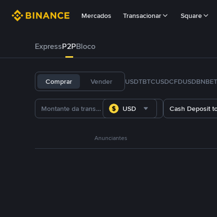
Mercados
Transacionar
Square
Express
P2P
Bloco
Comprar
Vender
USDT
BTC
USDC
FDUSD
BNB
E
USD
Cash Deposit t
Anunciantes