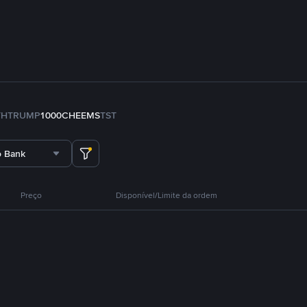
TH
TRUMP
1000CHEEMS
TST
o Bank
Preço
Disponível/Limite da ordem