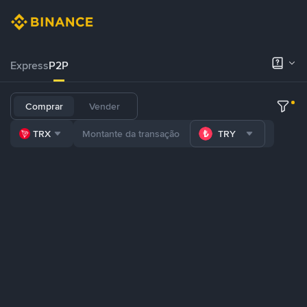
Express
P2P
Comprar
Vender
TRX
TRY