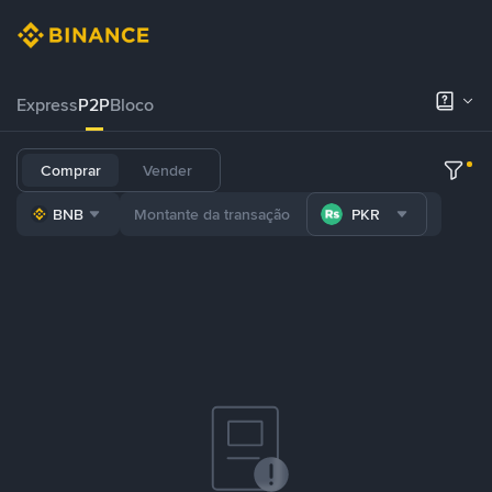
Express
P2P
Bloco
Comprar
Vender
BNB
PKR