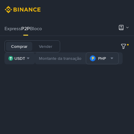
Express
P2P
Bloco
Comprar
Vender
USDT
PHP