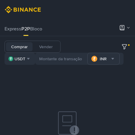
Express
P2P
Bloco
Comprar
Vender
USDT
INR