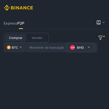
Express
P2P
Comprar
Vender
BTC
BHD