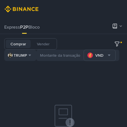
Express
P2P
Bloco
Comprar
Vender
TRUMP
VND