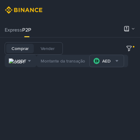
Express
P2P
Comprar
Vender
USDT
AED