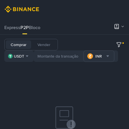
Express
P2P
Bloco
Comprar
Vender
USDT
INR