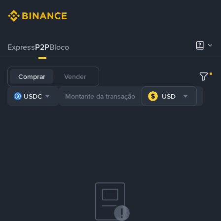
Express
P2P
Bloco
Comprar
Vender
USDC
USD