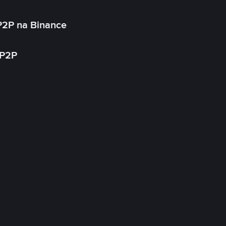
P2P na Binance
 P2P