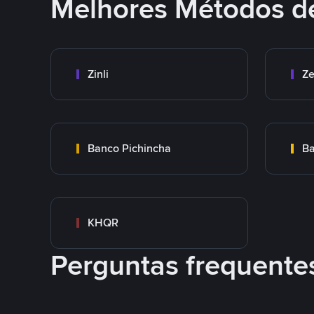
Melhores Métodos d
Zinli
Ze
Banco Pichincha
Ba
KHQR
Perguntas frequente