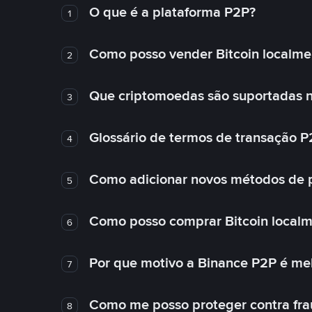
O que é a plataforma P2P?
1
Como posso vender Bitcoin localme
2
Que criptomoedas são suportadas n
3
Glossário de termos de transação P
4
Como adicionar novos métodos de
5
Como posso comprar Bitcoin local
6
Por que motivo a Binance P2P é me
7
Como me posso proteger contra fra
8