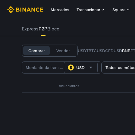
Mercados
Transacionar
Square
Express
P2P
Bloco
Comprar
Vender
USDT
BTC
USDC
FDUSD
BNB
E
USD
Todos os méto
Anunciantes