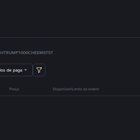
TH
TRUMP
1000CHEEMS
TST
dos de pagamento
Preço
Disponível/Limite da ordem