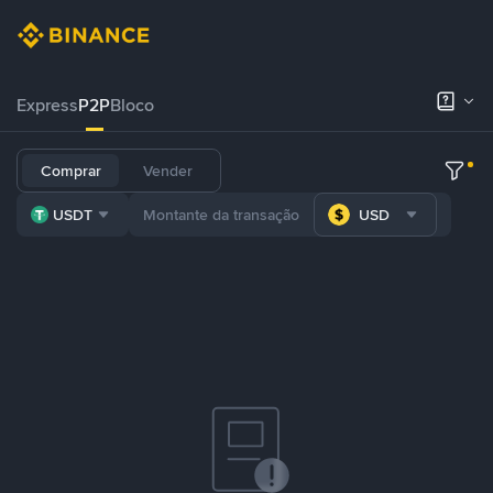
Express
P2P
Bloco
Comprar
Vender
USDT
USD