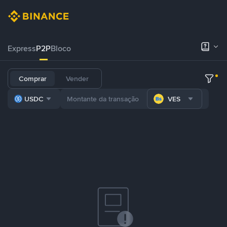
Express
P2P
Bloco
Comprar
Vender
USDC
VES