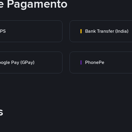
e Pagamento
MPS
Bank Transfer (India)
ogle Pay (GPay)
PhonePe
s