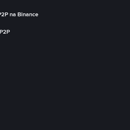
P2P na Binance
 P2P