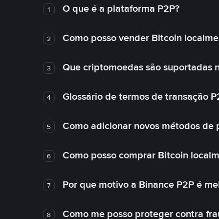
O que é a plataforma P2P?
1
Como posso vender Bitcoin localme
2
Que criptomoedas são suportadas n
3
Glossário de termos de transação P
4
Como adicionar novos métodos de
5
Como posso comprar Bitcoin local
6
Por que motivo a Binance P2P é me
7
Como me posso proteger contra fra
8