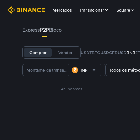
Mercados
Transacionar
Square
Express
P2P
Bloco
Comprar
Vender
USDT
BTC
USDC
FDUSD
BNB
E
INR
Todos os méto
Anunciantes