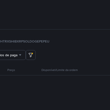
TH
TRX
SHIB
XRP
SOL
DOGE
PEPE
U
dos de pagamento
Preço
Disponível/Limite da ordem