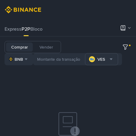
Express
P2P
Bloco
Comprar
Vender
BNB
VES