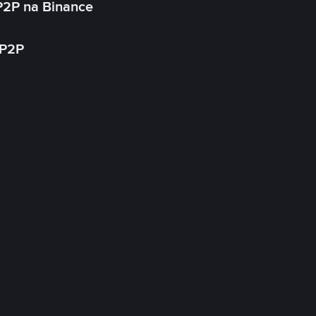
P2P na Binance
 P2P