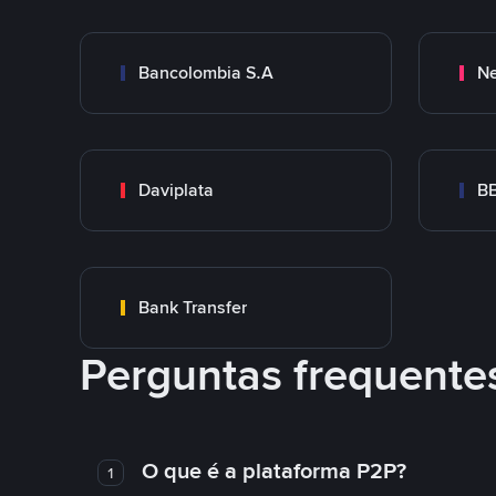
Bancolombia S.A
Ne
Daviplata
B
Bank Transfer
Perguntas frequente
O que é a plataforma P2P?
1