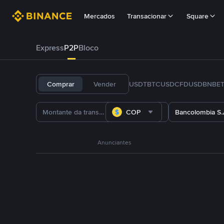
Mercados
Transacionar
Square
Express
P2P
Bloco
Comprar
Vender
USDT
BTC
USDC
FDUSD
BNB
E
COP
Bancolombia S.
Anunciantes