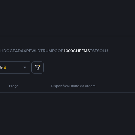
TH
DOGE
ADA
XRP
WLD
TRUMP
COP
1000CHEEMS
TST
SOL
U
A
Preço
Disponível/Limite da ordem