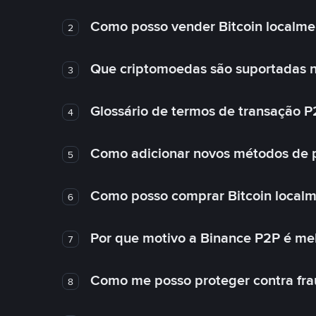
Como posso vender Bitcoin localme
2
Que criptomoedas são suportadas n
3
Glossário de termos de transação P
4
Como adicionar novos métodos de
5
Como posso comprar Bitcoin local
6
Por que motivo a Binance P2P é me
7
Como me posso proteger contra fra
8