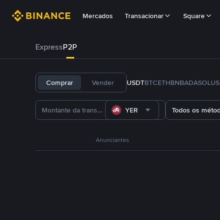
Mercados
Transacionar
Square
Express
P2P
Comprar
Vender
USDT
BTC
ETH
BNB
ADA
SOL
US
YER
Todos os méto
Anunciantes