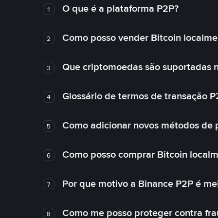
O que é a plataforma P2P?
1
Como posso vender Bitcoin localme
2
Que criptomoedas são suportadas n
3
Glossário de termos de transação P
4
Como adicionar novos métodos de
5
Como posso comprar Bitcoin local
6
Por que motivo a Binance P2P é me
7
Como me posso proteger contra fra
8