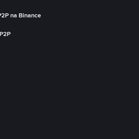
P2P na Binance
 P2P