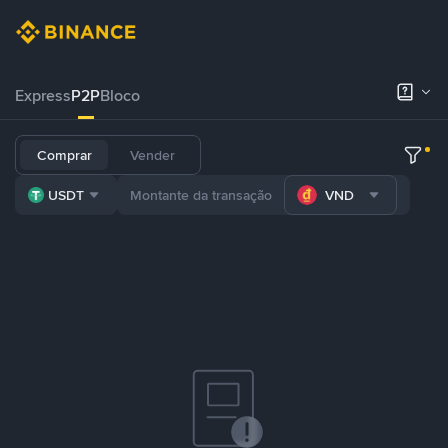
Express
P2P
Bloco
Comprar
Vender
USDT
VND