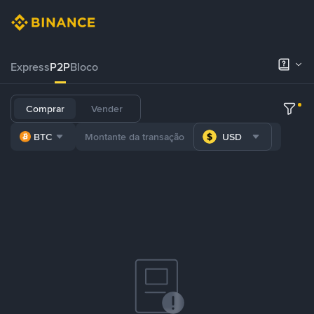
Express
P2P
Bloco
Comprar
Vender
BTC
USD