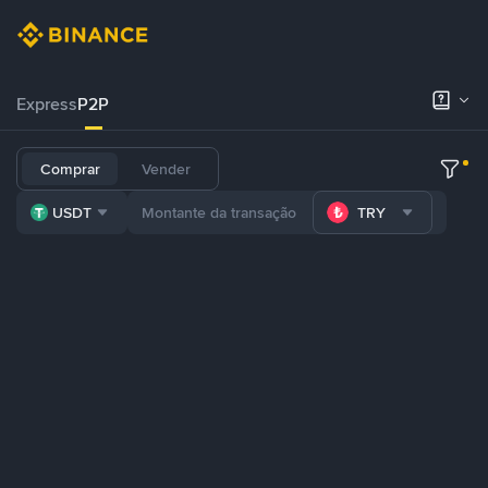
Express
P2P
Comprar
Vender
USDT
TRY