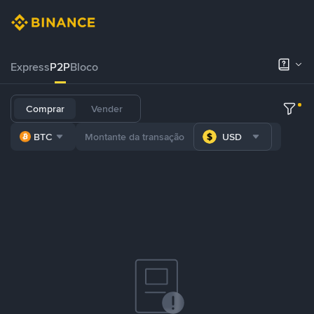
Express
P2P
Bloco
Comprar
Vender
BTC
USD