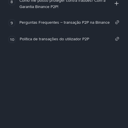
Como me posso proteger contra fraudes? Com a
8
Garantia Binance P2P!
Perguntas Frequentes – transação P2P na Binance
9
Política de transações do utilizador P2P
10