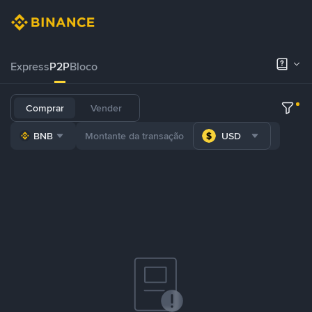
Express
P2P
Bloco
Comprar
Vender
BNB
USD