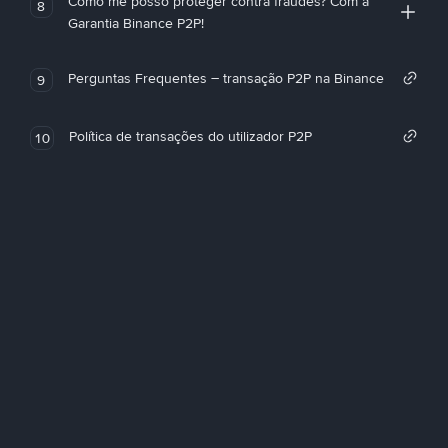
Como me posso proteger contra fraudes? Com a
8
Garantia Binance P2P!
Perguntas Frequentes – transação P2P na Binance
9
Política de transações do utilizador P2P
10