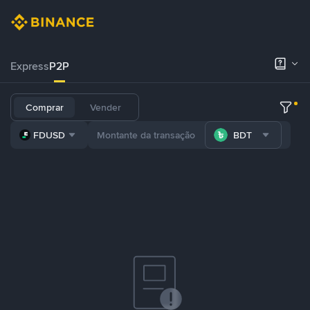
Express
P2P
Comprar
Vender
FDUSD
BDT