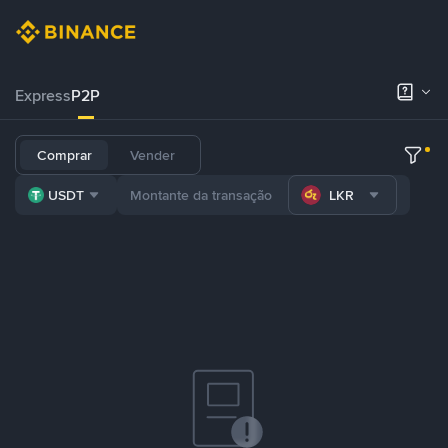
Express
P2P
Comprar
Vender
USDT
LKR