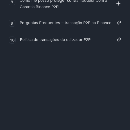
Como me posso proteger contra fraudes? Com a
8
Garantia Binance P2P!
Perguntas Frequentes – transação P2P na Binance
9
Política de transações do utilizador P2P
10