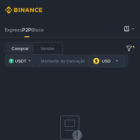
Express
P2P
Bloco
Comprar
Vender
USDT
USD