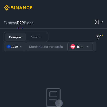
Express
P2P
Bloco
Comprar
Vender
ADA
IDR